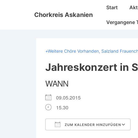
↓
Hauptnavigatio
Start
Akt
Zum
Chorkreis Askanien
Inhalt
Vergangene 
+Weitere Chöre Vorhanden
,
Salzland Frauench
Jahreskonzert in S
WANN
09.05.2015
15.30
ZUM KALENDER HINZUFÜGEN
ICS herunterladen