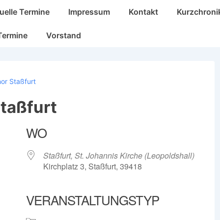
n
uelle Termine
Impressum
Kontakt
Kurzchroni
Termine
Vorstand
or Staßfurt
taßfurt
WO
Staßfurt, St. Johannis Kirche (Leopoldshall)
Kirchplatz 3, Staßfurt, 39418
VERANSTALTUNGSTYP
Google Kalender
iCalendar